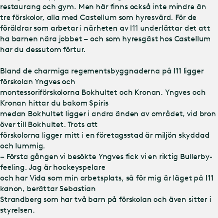
restaurang och gym. Men här finns också inte mindre än
tre förskolor, alla med Castellum som hyresvärd. För de
föräldrar som arbetar i närheten av I11 underlättar det att
ha barnen nära jobbet – och som hyresgäst hos Castellum
har du dessutom förtur.
Bland de charmiga regementsbyggnaderna på I11 ligger
förskolan Yngves och
montessoriförskolorna Bokhultet och Kronan. Yngves och
Kronan hittar du bakom Spiris
medan Bokhultet ligger i andra änden av området, vid bron
över till Bokhultet. Trots att
förskolorna ligger mitt i en företagsstad är miljön skyddad
och lummig.
– Första gången vi besökte Yngves fick vi en riktig Bullerby-
feeling. Jag är hockeyspelare
och har Vida som min arbetsplats, så för mig är läget på I11
kanon, berättar Sebastian
Strandberg som har två barn på förskolan och även sitter i
styrelsen.