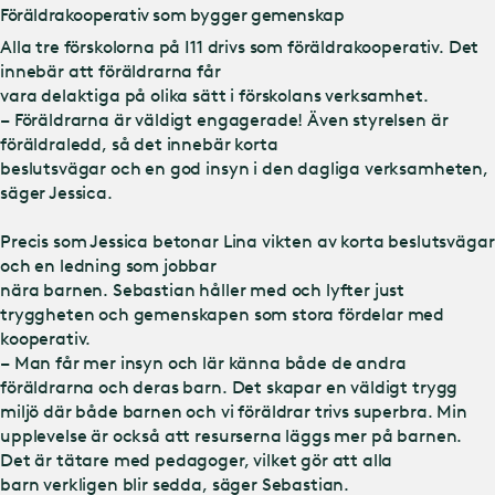
Föräldrakooperativ som bygger gemenskap
Alla tre förskolorna på I11 drivs som föräldrakooperativ. Det
innebär att föräldrarna får
vara delaktiga på olika sätt i förskolans verksamhet.
– Föräldrarna är väldigt engagerade! Även styrelsen är
föräldraledd, så det innebär korta
beslutsvägar och en god insyn i den dagliga verksamheten,
säger Jessica.
Precis som Jessica betonar Lina vikten av korta beslutsvägar
och en ledning som jobbar
nära barnen. Sebastian håller med och lyfter just
tryggheten och gemenskapen som stora fördelar med
kooperativ.
– Man får mer insyn och lär känna både de andra
föräldrarna och deras barn. Det skapar en väldigt trygg
miljö där både barnen och vi föräldrar trivs superbra. Min
upplevelse är också att resurserna läggs mer på barnen.
Det är tätare med pedagoger, vilket gör att alla
barn verkligen blir sedda, säger Sebastian.