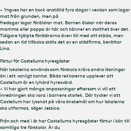
– Yngves har en kock anställd fyra dagar i veckan som lagar
mat från grunden, men på
fredagar lagar föräldrar mat. Barnen älskar när deras
mamma eller pappa är här och känner en stolthet över det.
Tidigare hjälpte föräldrarna även till med att städa, men
sedan en tid tillbaka sköts det av en städfirma, berättar
Lina.
Förtur för Castellums hyresgäster
När lokalerna används som förskola krävs andra lösningar
än i ett vanligt kontor. Båda rektorerna upplever att
Castellum är en lyhörd hyresvärd.
– Vi har gjort många anpassningar eftersom vi vill att
inredningen ska vara i barnens storlek. Där tycker vi att
Castellum har lyssnat på våra önskemål om hur lokalerna
ska utformas, säger Jessica.
Från och med i år har Castellums hyresgäster förtur i kön till
samtliga tre förskolor. Är du