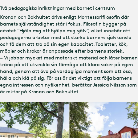
Två pedagogiska inriktningar med barnet i centrum
Kronan och Bokhultet drivs enligt Montessorifilosofin där
barnets självständighet står i fokus. Filosofin bygger på
citatet ”Hjälp mig att hjälpa mig själv”, vilket innebär att
pedagogerna arbetar med att stärka barnens självkänsla
och få dem att tro på sin egen kapacitet. Toaletter, kök,
möbler och krokar är anpassade efter barnens storlek.
– Vi jobbar mycket med motoriskt material och låter barnen
träna på att utveckla sin förmåga att klara saker på egen
hand, genom att öva på vardagliga moment som att ösa,
hälla och klä på sig. För oss är det viktigt att följa barnens
egna intressen och nyfikenhet, berättar Jessica Nilsson som
är rektor på Kronan och Bokhultet.