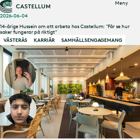
Gå till
Meny
huvudinnehåll
2026-06-04
14-årige Hussein om att arbeta hos Castellum: ”Får se hur
saker fungerar på riktigt”
VÄSTERÅS
KARRIÄR
SAMHÄLLSENGAGEMANG