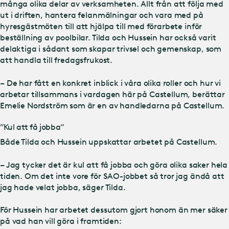
många olika delar av verksamheten. Allt från att följa med
ut i driften, hantera felanmälningar och vara med på
hyresgästmöten till att hjälpa till med förarbete inför
beställning av poolbilar. Tilda och Hussein har också varit
delaktiga i sådant som skapar trivsel och gemenskap, som
att handla till fredagsfrukost.
– De har fått en konkret inblick i våra olika roller och hur vi
arbetar tillsammans i vardagen här på Castellum, berättar
Emelie Nordström som är en av handledarna på Castellum.
”Kul att få jobba”
Både Tilda och Hussein uppskattar arbetet på Castellum.
– Jag tycker det är kul att få jobba och göra olika saker hela
tiden. Om det inte vore för SAO-jobbet så tror jag ändå att
jag hade velat jobba, säger Tilda.
För Hussein har arbetet dessutom gjort honom än mer säker
på vad han vill göra i framtiden: