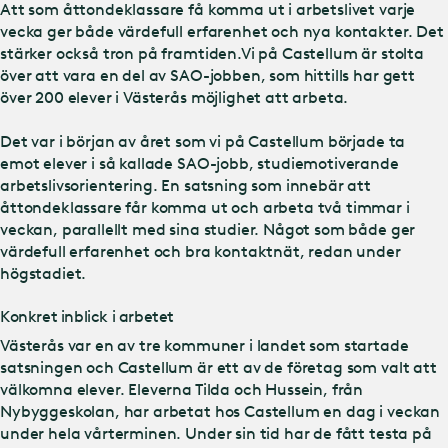
Att som åttondeklassare få komma ut i arbetslivet varje
vecka ger både värdefull erfarenhet och nya kontakter. Det
stärker också tron på framtiden.Vi på Castellum är stolta
över att vara en del av SAO-jobben, som hittills har gett
över 200 elever i Västerås möjlighet att arbeta.
Det var i början av året som vi på Castellum började ta
emot elever i så kallade SAO-jobb, studiemotiverande
arbetslivsorientering. En satsning som innebär att
åttondeklassare får komma ut och arbeta två timmar i
veckan, parallellt med sina studier. Något som både ger
värdefull erfarenhet och bra kontaktnät, redan under
högstadiet.
Konkret inblick i arbetet
Västerås var en av tre kommuner i landet som startade
satsningen och Castellum är ett av de företag som valt att
välkomna elever. Eleverna Tilda och Hussein, från
Nybyggeskolan, har arbetat hos Castellum en dag i veckan
under hela vårterminen. Under sin tid har de fått testa på