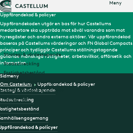
Gå till
Meny
huvudinnehåll
Uppförandekod & policyer
Uppförandekoden utgör en bas för hur Castellums
medarbetare ska uppträda mot såväl varandra som mot
hyresgäster och andra externa aktörer. Vår uppförandekod
baseras på Castellums värderingar och FN Global Compacts
principer och tydliggör Castellums ställningstagande
Strategi & värdeskapande
gällande mänskliga rättigheter, arbetsvillkor, affärsetik och
information.
Stadsutveckling
Fastighetsbestånd
Sidmeny
Samhällsengagemang
Om Castellum
Uppförandekod & policyer
Strategi & värdeskapande
Uppförandekod & policyer
Hållbarhet
Stadsutveckling
Fastighetsbestånd
Samhällsengagemang
Uppförandekod & policyer