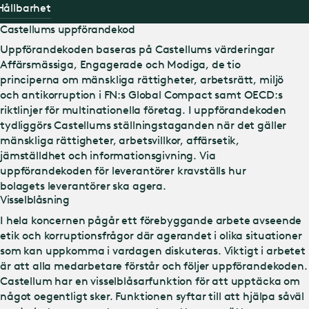
Hållbarhet
Castellums uppförandekod
Uppförandekoden baseras på Castellums värderingar
Affärsmässiga, Engagerade och Modiga, de tio
principerna om mänskliga rättigheter, arbetsrätt, miljö
och antikorruption i FN:s Global Compact samt OECD:s
riktlinjer för multinationella företag. I uppförandekoden
tydliggörs Castellums ställningstaganden när det gäller
mänskliga rättigheter, arbetsvillkor, affärsetik,
jämställdhet och informationsgivning. Via
uppförandekoden för leverantörer kravställs hur
bolagets leverantörer ska agera.
Visselblåsning
I hela koncernen pågår ett förebyggande arbete avseende
etik och korruptionsfrågor där agerandet i olika situationer
som kan uppkomma i vardagen diskuteras. Viktigt i arbetet
är att alla medarbetare förstår och följer uppförandekoden.
Castellum har en visselblåsarfunktion för att upptäcka om
något oegentligt sker. Funktionen syftar till att hjälpa såväl