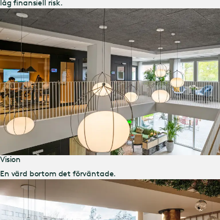
låg finansiell risk.
Vision
En värd bortom det förväntade.