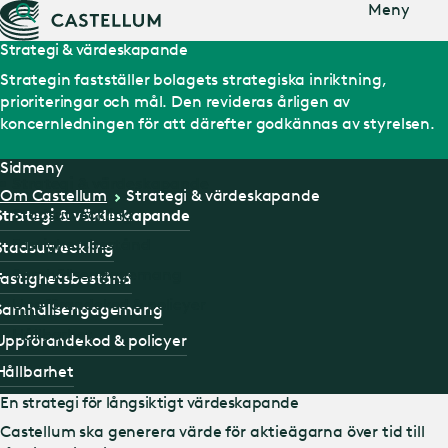
Gå till
Meny
huvudinnehåll
Strategi & värdeskapande
Strategin fastställer bolagets strategiska inriktning,
prioriteringar och mål. Den revideras årligen av
koncernledningen för att därefter godkännas av styrelsen.
Sidmeny
Strategi & värdeskapande
Om Castellum
Strategi & värdeskapande
Stadsutveckling
Strategi & värdeskapande
Fastighetsbestånd
Stadsutveckling
Samhällsengagemang
Fastighetsbestånd
Uppförandekod & policyer
Samhällsengagemang
Hållbarhet
Uppförandekod & policyer
Hållbarhet
En strategi för långsiktigt värdeskapande
Castellum ska generera värde för aktieägarna över tid till