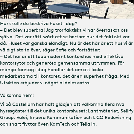
Hur skulle du beskriva huset i dag?
– Det blev superbra! Jag tror faktiskt vi har överraskat oss
själva. Det var rätt svårt att se bortom hur det faktiskt var
då. Huset var ganska eländigt. Nu är det här är ett hus vi är
väldigt stolta över, säger Sofie och fortsätter:
– Det här är ett toppmodernt kontorshus med effektiva
kontorsytor och generösa gemensamma utrymmen. För
många företag i dag handlar det om att locka
medarbetarna till kontoret, det är en superhet fråga. Med
Utsikten erbjuder vi något alldeles extra.
Välkomna hem!
Vi på Castellum har haft glädjen att välkomna flera nya
hyresgäster till det unika kontorshuset: Lantmäteriet, Sellify
Group, Valei, Impera Kommunikation och LiCO Redovisning
och snart flyttar även KamTech och Telia in.