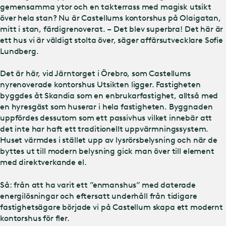
gemensamma ytor och en takterrass med magisk utsikt
över hela stan? Nu är Castellums kontorshus på Olaigatan,
mitt i stan, färdigrenoverat. – Det blev superbra! Det här är
ett hus vi är väldigt stolta över, säger affärsutvecklare Sofie
Lundberg.
Det är här, vid Järntorget i Örebro, som Castellums
nyrenoverade kontorshus Utsikten ligger. Fastigheten
byggdes åt Skandia som en enbrukarfastighet, alltså med
en hyresgäst som huserar i hela fastigheten. Byggnaden
uppfördes dessutom som ett passivhus vilket innebär att
det inte har haft ett traditionellt uppvärmningssystem.
Huset värmdes i stället upp av lysrörsbelysning och när de
byttes ut till modern belysning gick man över till element
med direktverkande el.
Så: från att ha varit ett ”enmanshus” med daterade
energilösningar och eftersatt underhåll från tidigare
fastighetsägare började vi på Castellum skapa ett modernt
kontorshus för fler.