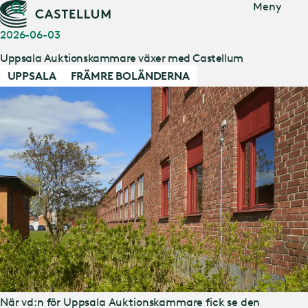
Gå till
Meny
huvudinnehåll
2026-06-03
Uppsala Auktionskammare växer med Castellum
UPPSALA
FRÄMRE BOLÄNDERNA
När vd:n för Uppsala Auktionskammare fick se den