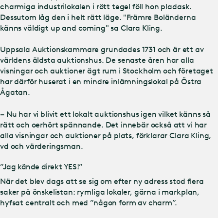
charmiga industrilokalen i rött tegel föll hon pladask.
Dessutom låg den i helt rätt läge. "Främre Boländerna
känns väldigt up and coming" sa Clara Kling.
Uppsala Auktionskammare grundades 1731 och är ett av
världens äldsta auktionshus. De senaste åren har alla
visningar och auktioner ägt rum i Stockholm och företaget
har därför huserat i en mindre inlämningslokal på Östra
Ågatan.
– Nu har vi blivit ett lokalt auktionshus igen vilket känns så
rätt och oerhört spännande. Det innebär också att vi har
alla visningar och auktioner på plats, förklarar Clara Kling,
vd och värderingsman.
”Jag kände direkt YES!”
När det blev dags att se sig om efter ny adress stod flera
saker på önskelistan: rymliga lokaler, gärna i markplan,
hyfsat centralt och med ”någon form av charm”.