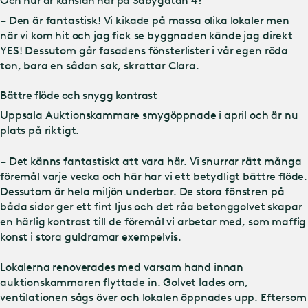
Och hur är känslan här på Säbygatan 4?
– Den är fantastisk! Vi kikade på massa olika lokaler men
när vi kom hit och jag fick se byggnaden kände jag direkt
YES! Dessutom går fasadens fönsterlister i vår egen röda
ton, bara en sådan sak, skrattar Clara.
Bättre flöde och snygg kontrast
Uppsala Auktionskammare smygöppnade i april och är nu
plats på riktigt.
– Det känns fantastiskt att vara här. Vi snurrar rätt många
föremål varje vecka och här har vi ett betydligt bättre flöde.
Dessutom är hela miljön underbar. De stora fönstren på
båda sidor ger ett fint ljus och det råa betonggolvet skapar
en härlig kontrast till de föremål vi arbetar med, som maffig
konst i stora guldramar exempelvis.
Lokalerna renoverades med varsam hand innan
auktionskammaren flyttade in. Golvet lades om,
ventilationen sågs över och lokalen öppnades upp. Eftersom