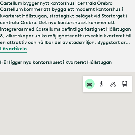
Castellum bygger nytt kontorshus i centrala Örebro
Castellum kommer att bygga ett modernt kontorshus i
kvarteret Hållstugan, strategiskt beläget vid Stortorget i
centrala Örebro. Det nya kontorshuset kommer att
integreras med Castellums befintliga fastighet Hållstugan
8, vilket skapar unika möjligheter att utveckla kvarteret till
en attraktiv och hållbar del av stadsmiljön. Byggstart är
Läs artikeln
planerad till tredje kvartalet 2025, och första inflyttning för
hyresgäster beräknas ske under första kvartalet 2027.
Investeringsvolymen uppskattas till 72 mkr inklusive
Här ligger nya kontorshuset i kvarteret Hållstugan
markförvärv. – Detta är ett unikt projekt på en av Örebros
mest centrala adresser, mitt p…