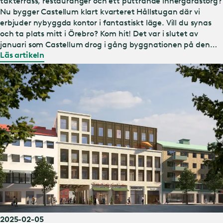
takterrass, restauranger och ett puttrande innergårdstorg?
Nu bygger Castellum klart kvarteret Hållstugan där vi
erbjuder nybyggda kontor i fantastiskt läge. Vill du synas
och ta plats mitt i Örebro? Kom hit! Det var i slutet av
januari som Castellum drog i gång byggnationen på den
Läs artikeln
sista lediga tomten vid Stortorget i Örebro. Ett slags grand
final för den stadsutveckling som vi inledde redan 2016
tillsammans med Örebrobostäder. ”Bästa läget för kontor”
Det är en levande mötesplats som växer fram här i
kvarteret. En mötesplats med restaur…
2025-02-05