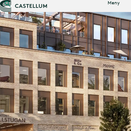
Gå till
Meny
huvudinnehåll