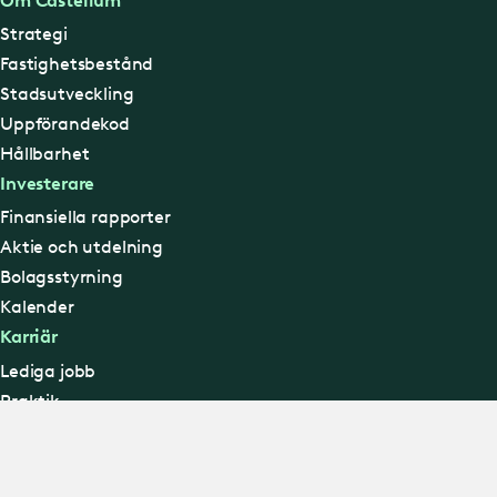
Hitta ny lokal
Lediga lokaler
Fastigheter
Nyproduktion
Rådgivning
Här finns vi
Hyresgästservice
Felanmälan
Fastighetsservice
Energidata
Vanliga frågor
Husteamet
Om Castellum
Strategi
Fastighetsbestånd
Stadsutveckling