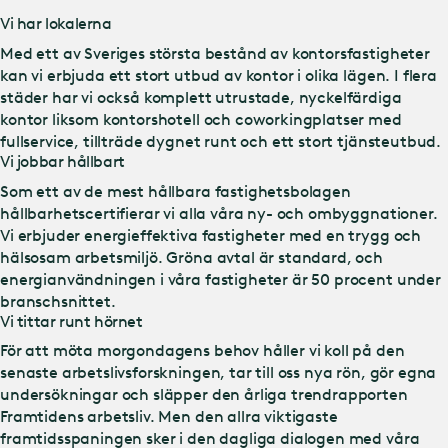
Vi har lokalerna
Med ett av Sveriges största bestånd av kontorsfastigheter
kan vi erbjuda ett stort utbud av kontor i olika lägen. I flera
städer har vi också komplett utrustade, nyckelfärdiga
kontor liksom kontorshotell och coworkingplatser med
fullservice, tillträde dygnet runt och ett stort tjänsteutbud.
Vi jobbar hållbart
Som ett av de mest hållbara fastighetsbolagen
hållbarhetscertifierar vi alla våra ny- och ombyggnationer.
Vi erbjuder energieffektiva fastigheter med en trygg och
hälsosam arbetsmiljö. Gröna avtal är standard, och
energianvändningen i våra fastigheter är 50 procent under
branschsnittet.
Vi tittar runt hörnet
För att möta morgondagens behov håller vi koll på den
senaste arbetslivsforskningen, tar till oss nya rön, gör egna
undersökningar och släpper den årliga trendrapporten
Framtidens arbetsliv. Men den allra viktigaste
framtidsspaningen sker i den dagliga dialogen med våra