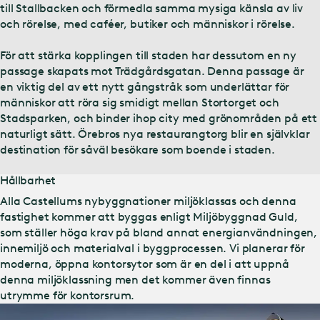
till Stallbacken och förmedla samma mysiga känsla av liv
och rörelse, med caféer, butiker och människor i rörelse.
För att stärka kopplingen till staden har dessutom en ny
passage skapats mot Trädgårdsgatan. Denna passage är
en viktig del av ett nytt gångstråk som underlättar för
människor att röra sig smidigt mellan Stortorget och
Stadsparken, och binder ihop city med grönområden på ett
naturligt sätt. Örebros nya restaurangtorg blir en självklar
destination för såväl besökare som boende i staden.
Hållbarhet
Alla Castellums nybyggnationer miljöklassas och denna
fastighet kommer att byggas enligt Miljöbyggnad Guld,
som ställer höga krav på bland annat energianvändningen,
innemiljö och materialval i byggprocessen. Vi planerar för
moderna, öppna kontorsytor som är en del i att uppnå
denna miljöklassning men det kommer även finnas
utrymme för kontorsrum.