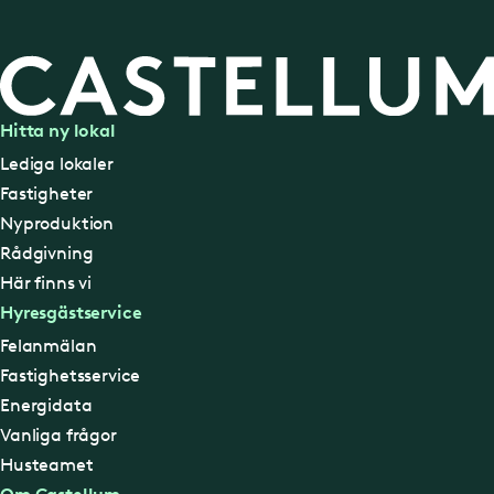
Vi är en långsiktig hyresvärd, varje dag, i stort och smått.