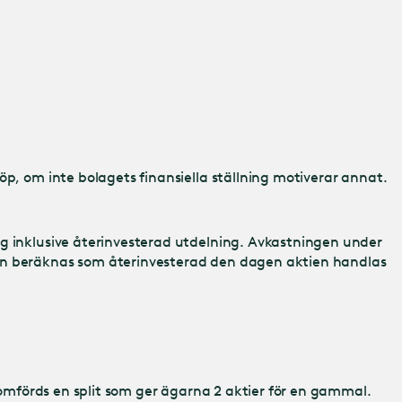
öp, om inte bolagets finansiella ställning motiverar annat.
ng inklusive återinvesterad utdelning. Avkastningen under
gen beräknas som återinvesterad den dagen aktien handlas
enomförds en split som ger ägarna 2 aktier för en gammal.