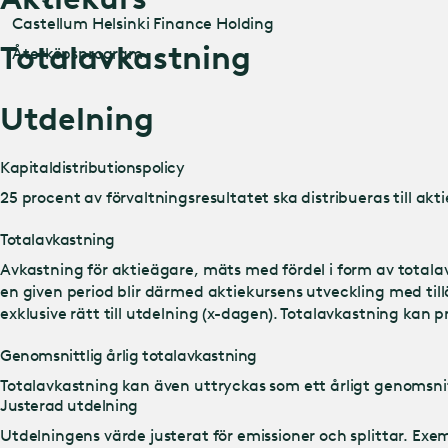
Castellum Helsinki Finance Holding
Totalavkastning
Återköpsprogram
Utdelning
Kapitaldistributionspolicy
25 procent av förvaltningsresultatet ska distribueras till a
Totalavkastning
Avkastning för aktieägare, mäts med fördel i form av totala
en given period blir därmed aktiekursens utveckling med ti
exklusive rätt till utdelning (x-dagen). Totalavkastning kan pr
Genomsnittlig årlig totalavkastning
Totalavkastning kan även uttryckas som ett årligt genomsni
Justerad utdelning
Utdelningens värde justerat för emissioner och splittar. Exe