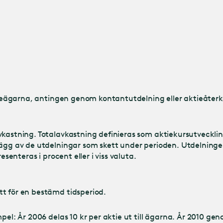
ktieägarna, antingen genom kontantutdelning eller aktieåterk
vkastning. Totalavkastning definieras som aktiekursutveckli
llägg av de utdelningar som skett under perioden. Utdelnin
esenteras i procent eller i viss valuta.
tt för en bestämd tidsperiod.
mpel: År 2006 delas 10 kr per aktie ut till ägarna. År 2010 g