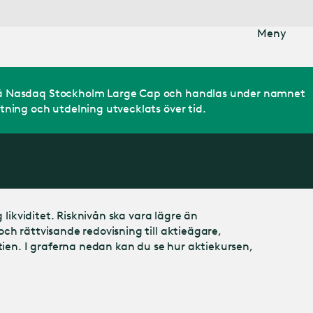
Meny
d på Nasdaq Stockholm Large Cap och handlas under namnet
tning och utdelning utvecklats över tid.
 likviditet. Risknivån ska vara lägre än
ch rättvisande redovisning till aktieägare,
ien. I graferna nedan kan du se hur aktiekursen,