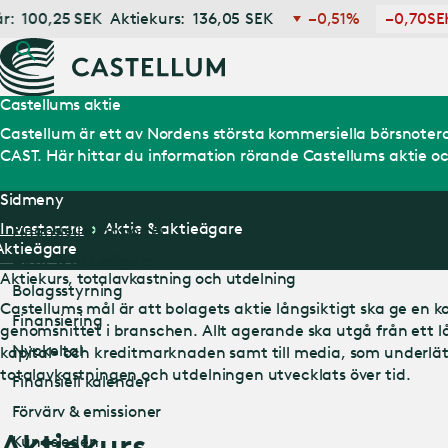
K
Aktiekurs:
136,05
SEK
−0,51%
−0,70
SEK
Högst
Castellums aktie
Castellum är ett av Nordens största kommersiella börsnote
CAST. Här hittar du information rörande Castellums aktie oc
Sidmeny
Investerare
Aktie & aktieägare
Finansiella rapporter
Aktieägare
Aktie & aktieägare
Aktiekurs, totalavkastning och utdelning
Bolagsstyrning
Castellums mål är att bolagets aktie långsiktigt ska ge en ko
Finansiering
genomsnittet i branschen. Allt agerande ska utgå från ett lå
Nyckeltal
kapital- och kreditmarknaden samt till media, som underlät
totalavkastningen och utdelningen utvecklats över tid.
Finansiell kalender
Förvärv & emissioner
Aktiekurs
Kungsleden