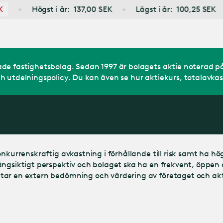
Gå till
 i år:
137,00
SEK
Lägst i år:
100,25
SEK
huvudinnehåll
rade fastighetsbolag. Sedan 1997 är bolagets aktie notera
h utdelningspolicy. Du kan även se hur aktiekurs, totalavkas
nkurrenskraftig avkastning i förhållande till risk samt ha hög
ngsiktigt perspektiv och bolaget ska ha en frekvent, öppen o
tar en extern bedömning och värdering av företaget och akt