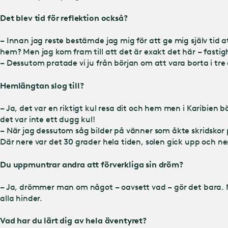
Det blev tid för reflektion också?
– Innan jag reste bestämde jag mig för att ge mig själv tid a
hem? Men jag kom fram till att det är exakt det här – fastighet
– Dessutom pratade vi ju från början om att vara borta i tre
Hemlängtan slog till?
– Ja, det var en riktigt kul resa dit och hem men i Karibien b
det var inte ett dugg kul!
– När jag dessutom såg bilder på vänner som åkte skridskor
Där nere var det 30 grader hela tiden, solen gick upp och ne
Du uppmuntrar andra att förverkliga sin dröm?
– Ja, drömmer man om något – oavsett vad – gör det bara. 
alla hinder.
Vad har du lärt dig av hela äventyret?