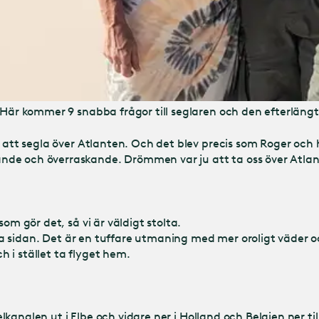
 Här kommer 9 snabba frågor till seglaren och den efterlängt
r att segla över Atlanten. Och det blev precis som Roger och
nde och överraskande. Drömmen var ju att ta oss över Atla
om gör det, så vi är väldigt stolta.
orra sidan. Det är en tuffare utmaning med mer oroligt väder 
ch i stället ta flyget hem.
elkanalen ut i Elbe och vidare ner i Holland och Belgien ner till