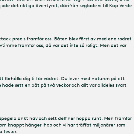
rjade det riktiga äventyret, därifrån seglade vi till Kap Verde
tack precis framför oss. Båten blev först av med ena rodret
vtimme framför oss, då var det inte så roligt. Men det var
örhålla dig till är vädret. Du lever med naturen på ett
e hade sett en båt på två veckor och allt var alldeles svart
på spegelblankt hav och sett delfiner hoppa runt. Men framför
t som knappt hänger ihop och vi har träffat miljonärer som
 fester.