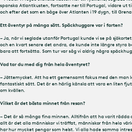
spanska Atlantkusten, fortsatte ner till Portugal, vidare ut ti
och efter det som en båge över Atlanten i 19 dygn, till Grena
Ett äventyr på många sätt. Späckhuggare var i farten?
– Ja, när vi seglade utanför Portugal kunde vi se på sjökor
och en kvart senare det andra, de kunde inte längre styra båt
bara att fortsätta. Som tur var såg vi aldrig några späckhu
Vad tar du med dig från hela äventyret?
– Jättemycket. Att ha ett gemensamt fokus med den man leve
fantastiskt sätt. Det är en härlig känsla att vara en liten fju
om kvällen.
Vilket är det bästa minnet från resan?
– Det är så många fina minnen. Alltifrån att ha varit rädda 
allt är det alla människor vi träffat, människor från hela vä
har hur mycket pengar som helst. Vi alla hade samma intres