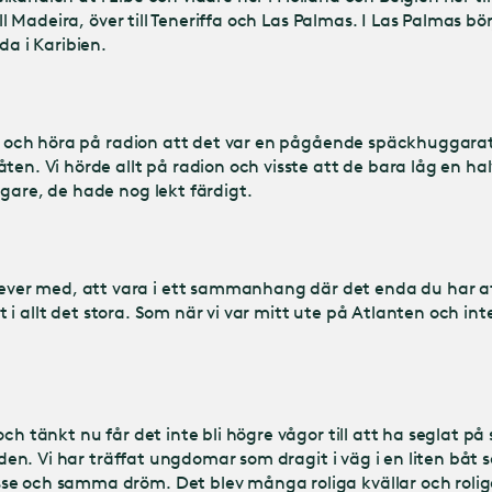
ll Madeira, över till Teneriffa och Las Palmas. I Las Palmas bö
da i Karibien.
tet och höra på radion att det var en pågående späckhuggarat
en. Vi hörde allt på radion och visste att de bara låg en hal
ggare, de hade nog lekt färdigt.
r med, att vara i ett sammanhang där det enda du har att f
tt i allt det stora. Som när vi var mitt ute på Atlanten och int
och tänkt nu får det inte bli högre vågor till att ha seglat 
rlden. Vi har träffat ungdomar som dragit i väg i en liten bå
se och samma dröm. Det blev många roliga kvällar och roliga