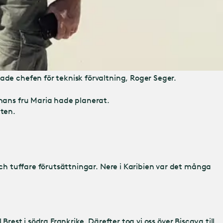
ade chefen för teknisk förvaltning, Roger Seger.
 hans fru Maria hade planerat.
nten.
och tuffare förutsättningar. Nere i Karibien var det många
 Brest i södra Frankrike. Därefter tog vi oss över Biscaya till