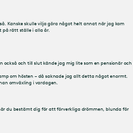
kså. Kanske skulle vilja göra något helt annat när jag kom
å rätt ställe i alla år.
en också och till slut kände jag mig lite som en pensionär och
svamp om hösten – då saknade jag allt detta något enormt.
 annan omväxling i vardagen.
är du bestämt dig för att förverkliga drömmen, blunda för