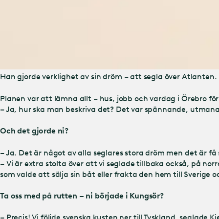
Han gjorde verklighet av sin dröm – att segla över Atlanten.
Planen var att lämna allt – hus, jobb och vardag i Örebro fö
– Ja, hur ska man beskriva det? Det var spännande, utmana
Och det gjorde ni?
– Ja. Det är något av alla seglares stora dröm men det är få s
– Vi är extra stolta över att vi seglade tillbaka också, på n
som valde att sälja sin båt eller frakta den hem till Sverige o
Ta oss med på rutten – ni började i Kungsör?
– Precis! Vi följde svenska kusten ner till Tyskland, seglade Ki