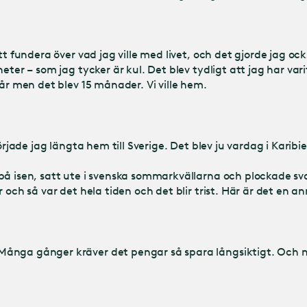
tt fundera över vad jag ville med livet, och det gjorde jag oc
er – som jag tycker är kul. Det blev tydligt att jag har varit p
 år men det blev 15 månader. Vi ville hem.
örjade jag längta hem till Sverige. Det blev ju vardag i Karibi
 på isen, satt ute i svenska sommarkvällarna och plockade 
r och så var det hela tiden och det blir trist. Här är det en
Många gånger kräver det pengar så spara långsiktigt. Och n