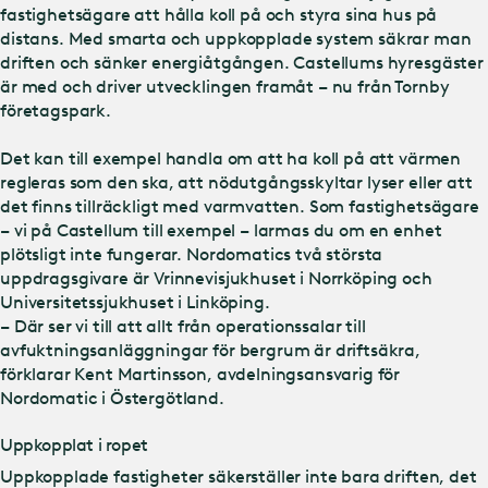
fastighetsägare att hålla koll på och styra sina hus på
distans. Med smarta och uppkopplade system säkrar man
driften och sänker energiåtgången. Castellums hyresgäster
är med och driver utvecklingen framåt – nu från Tornby
företagspark.
Det kan till exempel handla om att ha koll på att värmen
regleras som den ska, att nödutgångsskyltar lyser eller att
det finns tillräckligt med varmvatten. Som fastighetsägare
– vi på Castellum till exempel – larmas du om en enhet
plötsligt inte fungerar. Nordomatics två största
uppdragsgivare är Vrinnevisjukhuset i Norrköping och
Universitetssjukhuset i Linköping.
– Där ser vi till att allt från operationssalar till
avfuktningsanläggningar för bergrum är driftsäkra,
förklarar Kent Martinsson, avdelningsansvarig för
Nordomatic i Östergötland.
Uppkopplat i ropet
Uppkopplade fastigheter säkerställer inte bara driften, det