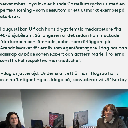
verksamhet i nya lokaler kunde Castellum rycka ut med en
perfekt lösning - som dessutom är ett utmärkt exempel på
återbruk.
I augusti kan Ulf och hans drygt femtio medarbetare fira
40-årsjubileum. Så längesen är det sedan han muckade
från lumpen och lämnade jobbet som rörläggare på
Arendalsvarvet för ett liv som egenföretagare. Idag har han
sällskap av både sonen Robert och dottern Marie, i rollerna
som IT-chef respektive marknadschef.
- Jag är jättenöjd. Under snart ett år här i Högsbo har vi
inte haft någonting att klaga på, konstaterar vd Ulf Nertby.