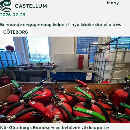
Gå till
Meny
huvudinnehåll
2026-02-23
Brinnande engagemang ledde till nya lokaler där alla trivs
GÖTEBORG
När Göteborgs Brandservice behövde växla upp sin