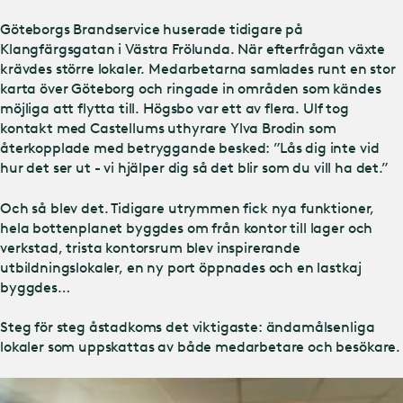
Göteborgs Brandservice huserade tidigare på
Klangfärgsgatan i Västra Frölunda. När efterfrågan växte
krävdes större lokaler. Medarbetarna samlades runt en stor
karta över Göteborg och ringade in områden som kändes
möjliga att flytta till. Högsbo var ett av flera. Ulf tog
kontakt med Castellums uthyrare Ylva Brodin som
återkopplade med betryggande besked: ”Lås dig inte vid
hur det ser ut - vi hjälper dig så det blir som du vill ha det.”
Och så blev det. Tidigare utrymmen fick nya funktioner,
hela bottenplanet byggdes om från kontor till lager och
verkstad, trista kontorsrum blev inspirerande
utbildningslokaler, en ny port öppnades och en lastkaj
byggdes…
Steg för steg åstadkoms det viktigaste: ändamålsenliga
lokaler som uppskattas av både medarbetare och besökare.